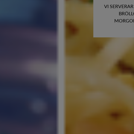
VI SERVERAR
BRÖLL
MORGONF