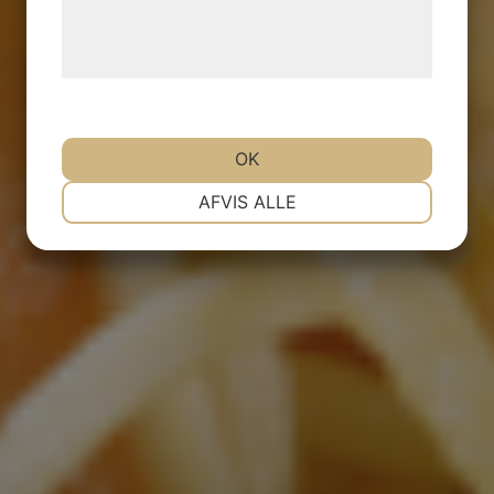
Læs mere om vores brug af cookies og
behandling af persondata på vores
hjemmeside.
OK
NØDVENDIGE
PRÆFERENCER
AFVIS ALLE
MARKETING
STATISTIK