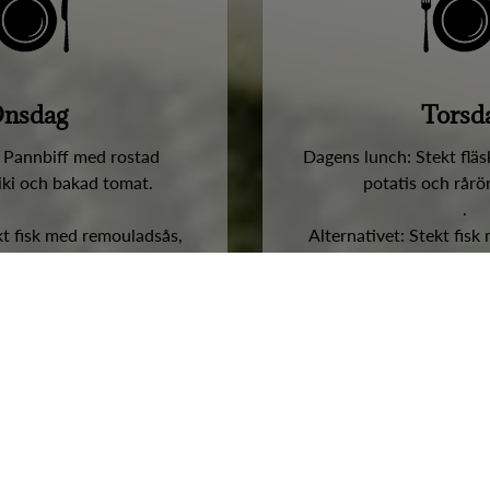
nsdag
Torsd
 Pannbiff med rostad
Dagens lunch: Stekt fläs
ziki och bakad tomat.
potatis och rårö
.
kt fisk med remouladsås,
Alternativet: Stekt fisk
, ärtor och citron.
kokt potatis, ärto