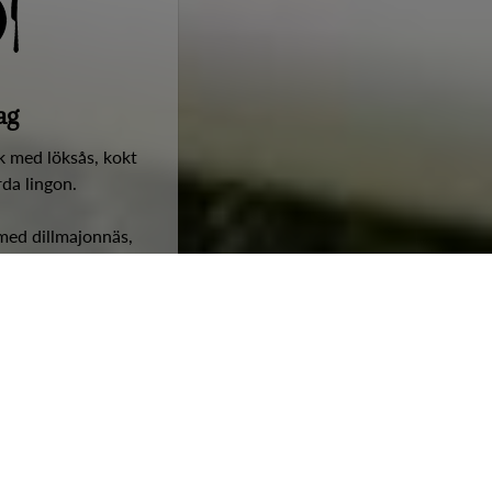
ag
k med löksås, kokt
rda lingon.
 med dillmajonnäs,
r och citron.