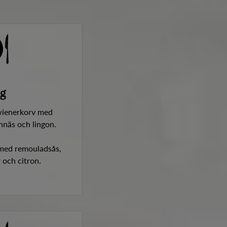
g
wienerkorv med
nnäs och lingon.
k med remouladsås,
r och citron.