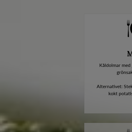
M
Kåldolmar med g
grönsak
Alternativet: Ste
kokt potatis