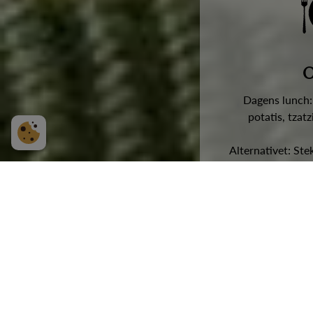
O
Dagens lunch:
potatis, tzat
Alternativet: Ste
kokt potatis