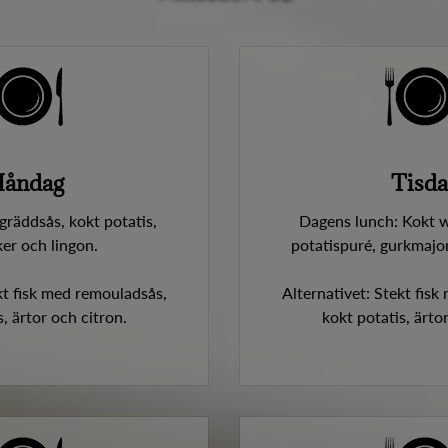
åndag
Tisda
räddsås, kokt potatis,
Dagens lunch: Kokt 
er och lingon.
potatispuré, gurkmajo
kt fisk med remouladsås,
Alternativet: Stekt fis
, ärtor och citron.
kokt potatis, ärto