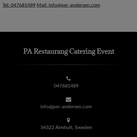
Tel: 047681489
Mail: info@per-andersen.com
PA Restaurang Catering Event
047681489
info@per-andersen.com
34322 Älmhult, Sweden