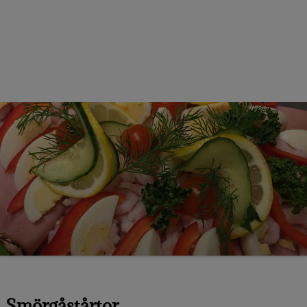
KONFERENS
KALAS
KONTAKT
JULBORD 2025
NYÅRSMENY 2025
Smörgåstårtor