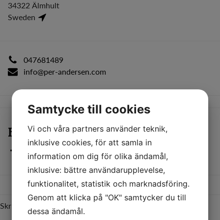
34322 Älmhult
Sweden
047681489
info@per-andersen.com
Samtycke till cookies
Vi och våra partners använder teknik,
Följ oss
inklusive cookies, för att samla in
information om dig för olika ändamål,
inklusive: bättre användarupplevelse,
funktionalitet, statistik och marknadsföring.
Genom att klicka på "OK" samtycker du till
Skriv ett meddelande så återkommer vi inom kort!
dessa ändamål.