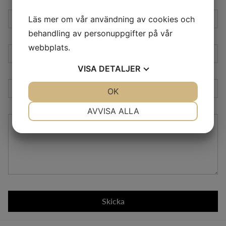
Läs mer om vår användning av cookies och
Namn
behandling av personuppgifter på vår
webbplats.
E-post
VISA
DETALJER
Telefon
JA
NEJ
OK
JA
NEJ
NÖDVÄNDIG
INSTÄLLNINGAR
AVVISA ALLA
Meddelande
JA
NEJ
JA
NEJ
MARKNADSFÖRING
STATISTIK
Skicka